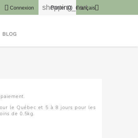
shopping_cart


Panier
(0)
Français
Connexion
BLOG
 paiement.
ur le Québec et 5 à 8 jours pour les
oins de 0.5kg.