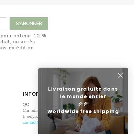
e pour obtenir 10 %
chat, un accès
ons en édition
Livraison gratuite dans
INFORMATIONS
le monde entier
🎉
🎉
QC
Worldwide free shipping
Canada
Envoyez-nous un e-mail :
contact@nejarine.com